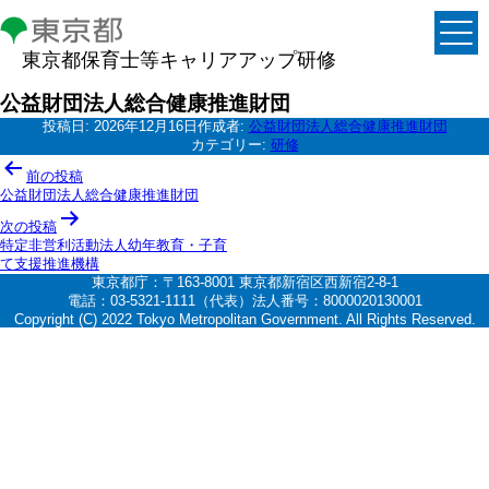
東京都保育士等キャリアアップ研修
公益財団法人総合健康推進財団
投稿日:
2026年12月16日
作成者:
公益財団法人総合健康推進財団
カテゴリー:
研修
投
前の投稿
稿
公益財団法人総合健康推進財団
ナ
次の投稿
特定非営利活動法人幼年教育・子育
ビ
て支援推進機構
ゲ
東京都庁：〒163-8001 東京都新宿区西新宿2-8-1
電話：03-5321-1111（代表）法人番号：8000020130001
ー
Copyright (C) 2022 Tokyo Metropolitan Government. All Rights Reserved.
シ
ョ
ン