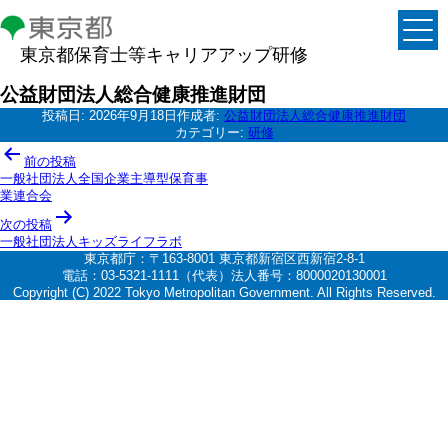
東京都保育士等キャリアアップ研修
公益財団法人総合健康推進財団
投稿日:
2026年9月18日
作成者:
公益財団法人総合健康推進財団
カテゴリー:
研修
投
前の投稿
稿
一般社団法人全国企業主導型保育事
業連合会
ナ
次の投稿
ビ
一般社団法人キッズライフラボ
ゲ
東京都庁：〒163-8001 東京都新宿区西新宿2-8-1
電話：03-5321-1111（代表）法人番号：8000020130001
ー
Copyright (C) 2022 Tokyo Metropolitan Government. All Rights Reserved.
シ
ョ
ン