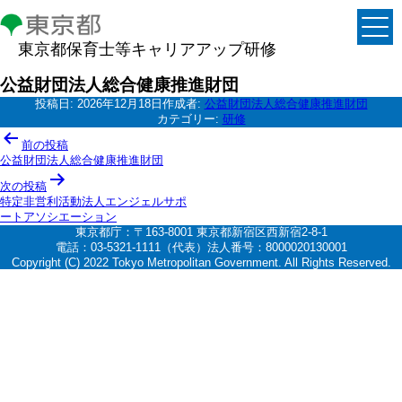
東京都保育士等キャリアアップ研修
公益財団法人総合健康推進財団
投稿日:
2026年12月18日
作成者:
公益財団法人総合健康推進財団
カテゴリー:
研修
投
前の投稿
稿
公益財団法人総合健康推進財団
ナ
次の投稿
特定非営利活動法人エンジェルサポ
ビ
ートアソシエーション
ゲ
東京都庁：〒163-8001 東京都新宿区西新宿2-8-1
電話：03-5321-1111（代表）法人番号：8000020130001
ー
Copyright (C) 2022 Tokyo Metropolitan Government. All Rights Reserved.
シ
ョ
ン