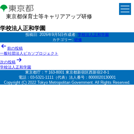
東京都保育士等キャリアアップ研修
学校法人正和学園
投稿日:
2026年9月5日
作成者:
学校法人正和学園
カテゴリー:
研修
投
前の投稿
稿
一般社団法人ピカソプロジェクト
ナ
次の投稿
学校法人正和学園
ビ
東京都庁：〒163-8001 東京都新宿区西新宿2-8-1
ゲ
電話：03-5321-1111（代表）法人番号：8000020130001
Copyright (C) 2022 Tokyo Metropolitan Government. All Rights Reserved.
ー
シ
ョ
ン