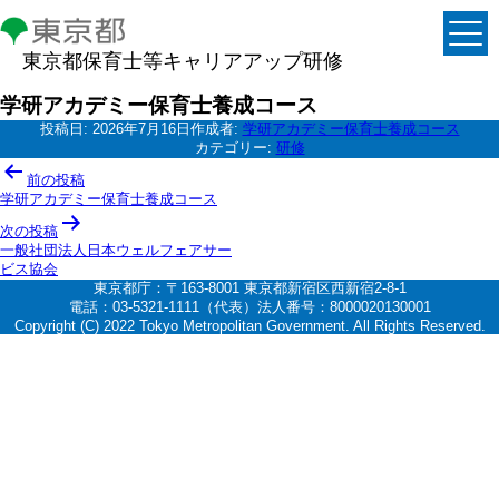
東京都保育士等キャリアアップ研修
学研アカデミー保育士養成コース
投稿日:
2026年7月16日
作成者:
学研アカデミー保育士養成コース
カテゴリー:
研修
投
前の投稿
稿
学研アカデミー保育士養成コース
ナ
次の投稿
一般社団法人日本ウェルフェアサー
ビ
ビス協会
ゲ
東京都庁：〒163-8001 東京都新宿区西新宿2-8-1
電話：03-5321-1111（代表）法人番号：8000020130001
ー
Copyright (C) 2022 Tokyo Metropolitan Government. All Rights Reserved.
シ
ョ
ン