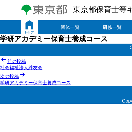
東京都保育士等
トップ
団体一覧
研修一覧
学研アカデミー保育士養成コース
投
前の投稿
社会福祉法人絆友会
稿
次の投稿
ナ
学研アカデミー保育士養成コース
ビ
ゲ
Copy
ー
シ
ョ