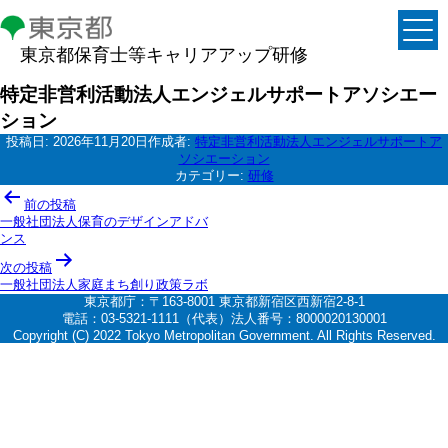
東京都保育士等キャリアアップ研修
特定非営利活動法人エンジェルサポートアソシエー
ション
投稿日:
2026年11月20日
作成者:
特定非営利活動法人エンジェルサポートア
ソシエーション
カテゴリー:
研修
投
前の投稿
稿
一般社団法人保育のデザインアドバ
ンス
ナ
次の投稿
ビ
一般社団法人家庭まち創り政策ラボ
ゲ
東京都庁：〒163-8001 東京都新宿区西新宿2-8-1
電話：03-5321-1111（代表）法人番号：8000020130001
ー
Copyright (C) 2022 Tokyo Metropolitan Government. All Rights Reserved.
シ
ョ
ン