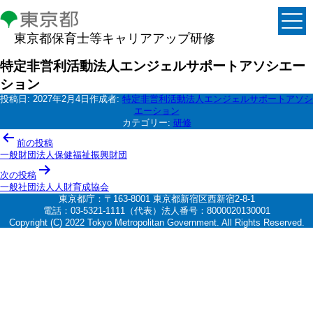
東京都保育士等キャリアアップ研修
特定非営利活動法人エンジェルサポートアソシエー
ション
投稿日:
2027年2月4日
作成者:
特定非営利活動法人エンジェルサポートアソシ
エーション
カテゴリー:
研修
投
前の投稿
稿
一般財団法人保健福祉振興財団
ナ
次の投稿
一般社団法人人財育成協会
ビ
東京都庁：〒163-8001 東京都新宿区西新宿2-8-1
ゲ
電話：03-5321-1111（代表）法人番号：8000020130001
Copyright (C) 2022 Tokyo Metropolitan Government. All Rights Reserved.
ー
シ
ョ
ン