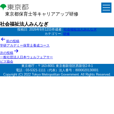
東京都保育士等キャリアアップ研修
社会福祉法人みんなぎ
投稿日:
2026年9月12日
作成者:
社会福祉法人みんなぎ
カテゴリー:
研修
投
前の投稿
稿
学研アカデミー保育士養成コース
ナ
次の投稿
一般社団法人日本ウェルフェアサー
ビ
ビス協会
ゲ
東京都庁：〒163-8001 東京都新宿区西新宿2-8-1
電話：03-5321-1111（代表）法人番号：8000020130001
ー
Copyright (C) 2022 Tokyo Metropolitan Government. All Rights Reserved.
シ
ョ
ン