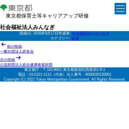
東京都保育士等キャリアアップ研修
社会福祉法人みんなぎ
投稿日:
2026年9月17日
作成者:
社会福祉法人みんなぎ
カテゴリー:
研修
投
前の投稿
稿
一般社団法人絆友会
ナ
次の投稿
公益財団法人総合健康推進財団
ビ
東京都庁：〒163-8001 東京都新宿区西新宿2-8-1
ゲ
電話：03-5321-1111（代表）法人番号：8000020130001
Copyright (C) 2022 Tokyo Metropolitan Government. All Rights Reserved.
ー
シ
ョ
ン