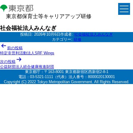
東京都保育士等キャリアアップ研修
社会福祉法人みんなぎ
投稿日:
2026年10月6日
作成者:
社会福祉法人みんなぎ
カテゴリー:
研修
投
前の投稿
稿
特定非営利活動法人SRF Wings
ナ
次の投稿
公益財団法人総合健康推進財団
ビ
東京都庁：〒163-8001 東京都新宿区西新宿2-8-1
ゲ
電話：03-5321-1111（代表）法人番号：8000020130001
Copyright (C) 2022 Tokyo Metropolitan Government. All Rights Reserved.
ー
シ
ョ
ン