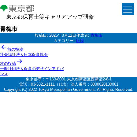
東京都保育士等キャリアアップ研修
青梅市
投稿日:
2026年8月12日
作成者:
青梅市
カテゴリー:
研修
投
前の投稿
稿
社会福祉法人日本保育協会
ナ
次の投稿
一般社団法人保育のデザインアドバ
ビ
ンス
ゲ
東京都庁：〒163-8001 東京都新宿区西新宿2-8-1
電話：03-5321-1111（代表）法人番号：8000020130001
ー
Copyright (C) 2022 Tokyo Metropolitan Government. All Rights Reserved.
シ
ョ
ン