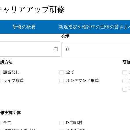
キャリアアップ研修
研修の概要
新規指定を検討中の団体の皆さま
会場
受講方法
研
該当なし
全て
ライブ形式
オンデマンド形式
研修実施団体
全て
区市町村