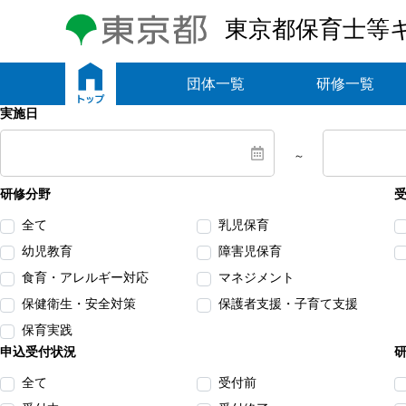
東京都保育士等
トップ
団体一覧
研修一覧
実施日
～
研修分野
全て
乳児保育
幼児教育
障害児保育
食育・アレルギー対応
マネジメント
保健衛生・安全対策
保護者支援・子育て支援
保育実践
申込受付状況
全て
受付前