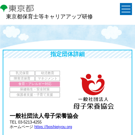
東京都保育士等キャリアアップ研修
指定団体詳細
乳児保育
幼児教育
障害児保育
マネジメント
食育・アレルギー対応
保健衛生・安全対策
保護者支援・子育て支援
一般社団法人母子栄養協会
TEL 03-5213-4255
ホームページ
https://boshieiyou.org