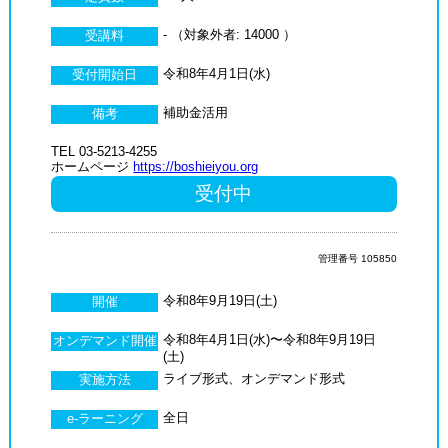
- （対象外者: 14000 ）
受講料
令和8年4月1日(水)
受付開始日
補助金活用
備考
TEL 03-5213-4255
ホームページ
https://boshieiyou.org
受付中
管理番号 105850
令和8年9月19日(土)
開催
令和8年4月1日(水)〜令和8年9月19日
オンデマンド開催
(土)
ライブ形式、オンデマンド形式
実施方法
全日
e-ラーニング