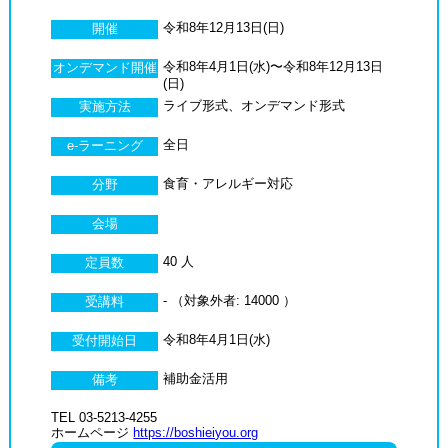
令和8年12月13日(日)
開催
令和8年4月1日(水)〜令和8年12月13日
オンデマンド開催
(日)
ライブ形式、オンデマンド形式
実施方法
全日
e-ラーニング
食育・アレルギー対応
分野
会場
40 人
定員数
- （対象外者: 14000 ）
受講料
令和8年4月1日(水)
受付開始日
補助金活用
備考
TEL 03-5213-4255
ホームページ
https://boshieiyou.org