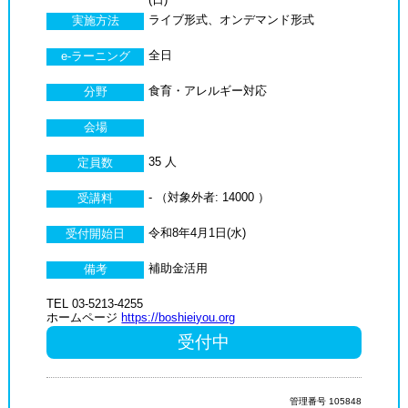
ライブ形式、オンデマンド形式
実施方法
全日
e-ラーニング
食育・アレルギー対応
分野
会場
35 人
定員数
- （対象外者: 14000 ）
受講料
令和8年4月1日(水)
受付開始日
補助金活用
備考
TEL 03-5213-4255
ホームページ
https://boshieiyou.org
受付中
管理番号 105848