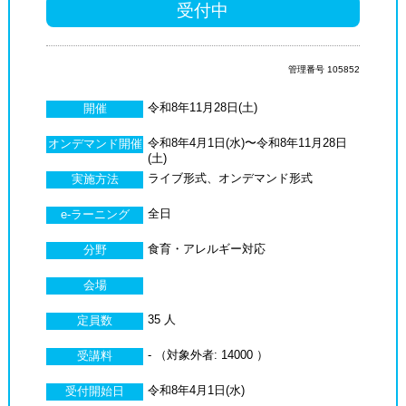
受付中
管理番号 105852
令和8年11月28日(土)
開催
令和8年4月1日(水)〜令和8年11月28日
オンデマンド開催
(土)
ライブ形式、オンデマンド形式
実施方法
全日
e-ラーニング
食育・アレルギー対応
分野
会場
35 人
定員数
- （対象外者: 14000 ）
受講料
令和8年4月1日(水)
受付開始日