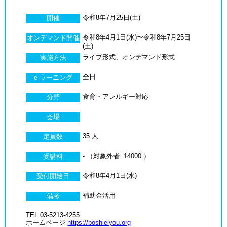
令和8年7月25日(土)
開催
令和8年4月1日(水)〜令和8年7月25日
オンデマンド開催
(土)
ライブ形式、オンデマンド形式
実施方法
全日
e-ラーニング
食育・アレルギー対応
分野
会場
35 人
定員数
- （対象外者: 14000 ）
受講料
令和8年4月1日(水)
受付開始日
補助金活用
備考
TEL 03-5213-4255
ホームページ
https://boshieiyou.org