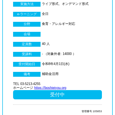
ライブ形式、オンデマンド形式
実施方法
全日
e-ラーニング
食育・アレルギー対応
分野
会場
40 人
定員数
- （対象外者: 14000 ）
受講料
令和8年4月1日(水)
受付開始日
補助金活用
備考
TEL 03-5213-4255
ホームページ
https://boshieiyou.org
受付中
管理番号 105853