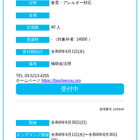
食育・アレルギー対応
分野
会場
40 人
定員数
- （対象外者: 14000 ）
受講料
令和8年4月1日(水)
受付開始日
補助金活用
備考
TEL 03-5213-4255
ホームページ
https://boshieiyou.org
受付中
管理番号 105849
令和8年8月30日(日)
開催
令和8年4月1日(水)〜令和8年8月30日
オンデマンド開催
(日)