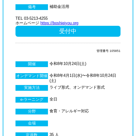
補助金活用
備考
TEL 03-5213-4255
ホームページ
https://boshieiyou.org
受付中
管理番号 105851
令和8年10月24日(土)
開催
令和8年4月1日(水)〜令和8年10月24日
オンデマンド開催
(土)
ライブ形式、オンデマンド形式
実施方法
全日
e-ラーニング
食育・アレルギー対応
分野
会場
35 人
定員数