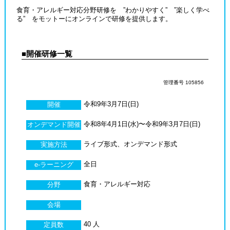
食育・アレルギー対応分野研修を ”わかりやすく” ”楽しく学べ
る” をモットーにオンラインで研修を提供します。
■開催研修一覧
管理番号 105856
令和9年3月7日(日)
開催
令和8年4月1日(水)〜令和9年3月7日(日)
オンデマンド開催
ライブ形式、オンデマンド形式
実施方法
全日
e-ラーニング
食育・アレルギー対応
分野
会場
40 人
定員数