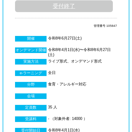
受付終了
管理番号 105847
令和8年6月27日(土)
開催
令和8年4月1日(水)〜令和8年6月27日
オンデマンド開催
(土)
ライブ形式、オンデマンド形式
実施方法
全日
e-ラーニング
食育・アレルギー対応
分野
会場
35 人
定員数
- （対象外者: 14000 ）
受講料
令和8年4月1日(水)
受付開始日