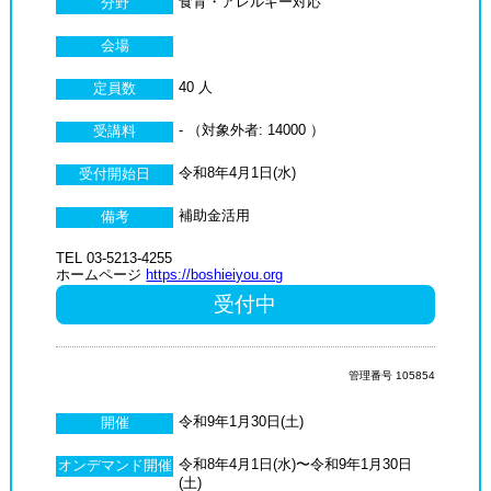
食育・アレルギー対応
分野
会場
40 人
定員数
- （対象外者: 14000 ）
受講料
令和8年4月1日(水)
受付開始日
補助金活用
備考
TEL 03-5213-4255
ホームページ
https://boshieiyou.org
受付中
管理番号 105854
令和9年1月30日(土)
開催
令和8年4月1日(水)〜令和9年1月30日
オンデマンド開催
(土)