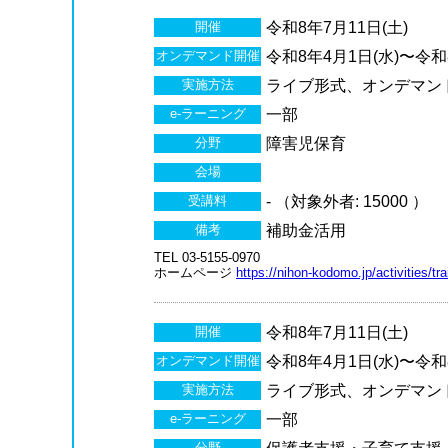
開催
令和8年7月11日(土)
オンデマンド開催
令和8年4月1日(水)〜令和8
実施方法
ライブ形式、オンデマン
e-ラーニング
一部
分野
障害児保育
会場
受講料
- （対象外者: 15000 ）
備考
補助金活用
TEL 03-5155-0970
ホームページ
https://nihon-kodomo.jp/activities/tr
開催
令和8年7月11日(土)
オンデマンド開催
令和8年4月1日(水)〜令和8
実施方法
ライブ形式、オンデマン
e-ラーニング
一部
分野