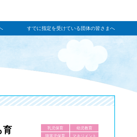
へ
すでに指定を受けている団体の皆さまへ
も育
乳児保育
幼児教育
障害児保育
マネジメント