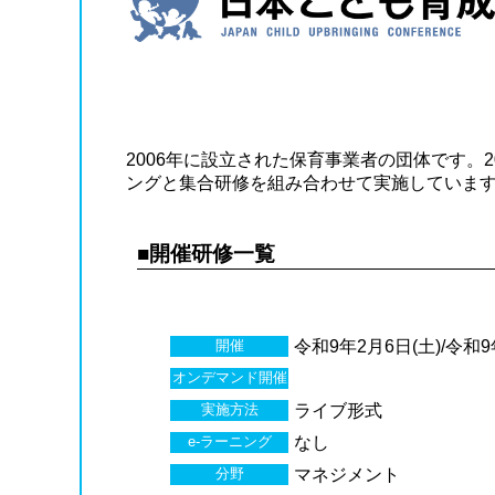
2006年に設立された保育事業者の団体です。
ングと集合研修を組み合わせて実施していま
■開催研修一覧
開催
令和9年2月6日(土)/令和9
オンデマンド開催
実施方法
ライブ形式
e-ラーニング
なし
分野
マネジメント