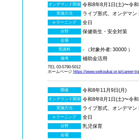
オンデマンド開催
令和8年8月1日(土)〜令和8
実施方法
ライブ形式、オンデマン
e-ラーニング
全日
分野
保健衛生・安全対策
会場
受講料
- （対象外者: 30000 ）
備考
補助金活用
TEL 03-5790-5012
ホームページ
https://www.seikoukai.or.jp/career-tra
開催
令和8年11月9日(月)
オンデマンド開催
令和8年8月1日(土)〜令和8
実施方法
ライブ形式、オンデマン
e-ラーニング
全日
分野
乳児保育
会場