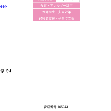
食育・アレルギー対応
reer-
保健衛生・安全対策
保護者支援・子育て支援
研修です
管理番号 105243