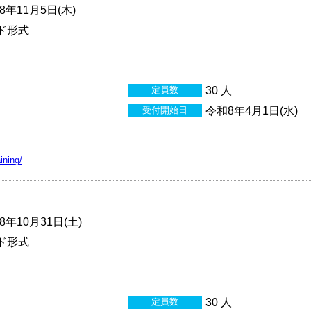
年11月5日(木)
ド形式
定員数
30 人
受付開始日
令和8年4月1日(水)
ining/
年10月31日(土)
ド形式
定員数
30 人