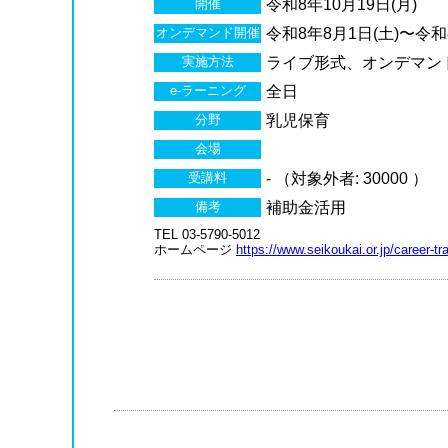
開催
令和8年10月19日(月)
オンデマンド開催
令和8年8月1日(土)〜令和8
実施方法
ライブ形式、オンデマン
e-ラーニング
全日
分野
乳児保育
会場
受講料
- （対象外者: 30000 ）
備考
補助金活用
TEL 03-5790-5012
ホームページ
https://www.seikoukai.or.jp/career-tra