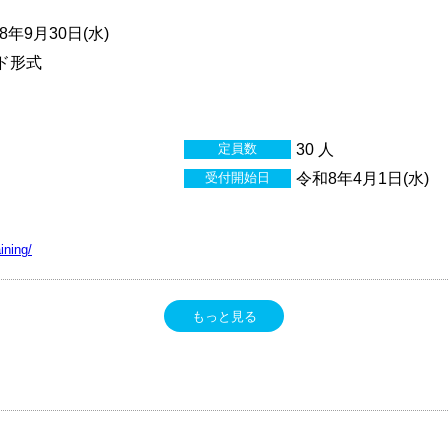
年9月30日(水)
ド形式
定員数
30 人
受付開始日
令和8年4月1日(水)
ining/
もっと見る