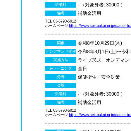
受講料
- （対象外者: 30000 ）
備考
補助金活用
TEL 03-5790-5012
ホームページ
https://www.seikoukai.or.jp/career-tra
開催
令和8年10月29日(木)
オンデマンド開催
令和8年8月1日(土)〜令和8
実施方法
ライブ形式、オンデマン
e-ラーニング
全日
分野
保健衛生・安全対策
会場
受講料
- （対象外者: 30000 ）
備考
補助金活用
TEL 03-5790-5012
ホームページ
https://www.seikoukai.or.jp/career-tra