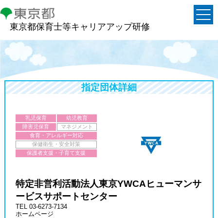
東京都保育士等キャリアアップ研修
指定団体詳細
乳児保育
幼児教育
障害児保育
マネジメント
食育・アレルギー対応
保健衛生・安全対策
保護者支援・子育て支援
特定非営利活動法人東京YWCAヒューマンサ
ービスサポートセンター
TEL 03-6273-7134
ホームページ