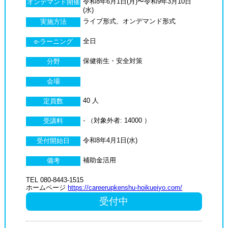
令和8年6月1日(月)〜令和9年3月10日
オンデマンド開催
(水)
ライブ形式、オンデマンド形式
実施方法
全日
e-ラーニング
保健衛生・安全対策
分野
会場
40 人
定員数
- （対象外者: 14000 ）
受講料
令和8年4月1日(水)
受付開始日
補助金活用
備考
TEL 080-8443-1515
ホームページ
https://careerupkenshu-hoikueiyo.com/
受付中