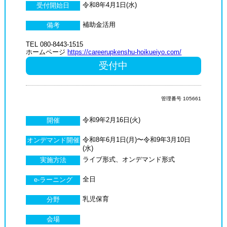
令和8年4月1日(水)
受付開始日
補助金活用
備考
TEL 080-8443-1515
ホームページ
https://careerupkenshu-hoikueiyo.com/
受付中
管理番号 105661
令和9年2月16日(火)
開催
令和8年6月1日(月)〜令和9年3月10日
オンデマンド開催
(水)
ライブ形式、オンデマンド形式
実施方法
全日
e-ラーニング
乳児保育
分野
会場