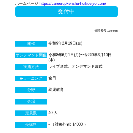
ホームページ
https://careerupkenshu-hoikueiyo.com/
受付中
管理番号 105665
令和9年2月19日(金)
開催
令和8年6月1日(月)〜令和9年3月10日
オンデマンド開催
(水)
ライブ形式、オンデマンド形式
実施方法
全日
e-ラーニング
幼児教育
分野
会場
40 人
定員数
- （対象外者: 14000 ）
受講料