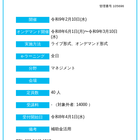
管理番号 105696
令和9年2月10日(水)
開催
令和8年6月1日(月)〜令和9年3月10日
オンデマンド開催
(水)
ライブ形式、オンデマンド形式
実施方法
全日
e-ラーニング
マネジメント
分野
会場
40 人
定員数
- （対象外者: 14000 ）
受講料
令和8年4月1日(水)
受付開始日
補助金活用
備考