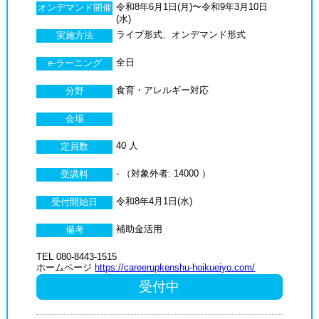
令和8年6月1日(月)〜令和9年3月10日
オンデマンド開催
(水)
ライブ形式、オンデマンド形式
実施方法
全日
e-ラーニング
食育・アレルギー対応
分野
会場
40 人
定員数
- （対象外者: 14000 ）
受講料
令和8年4月1日(水)
受付開始日
補助金活用
備考
TEL 080-8443-1515
ホームページ
https://careerupkenshu-hoikueiyo.com/
受付中