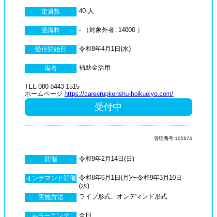
40 人
定員数
- （対象外者: 14000 ）
受講料
令和8年4月1日(水)
受付開始日
補助金活用
備考
TEL 080-8443-1515
ホームページ
https://careerupkenshu-hoikueiyo.com/
受付中
管理番号 105674
令和9年2月14日(日)
開催
令和8年6月1日(月)〜令和9年3月10日
オンデマンド開催
(水)
ライブ形式、オンデマンド形式
実施方法
全日
e-ラーニング