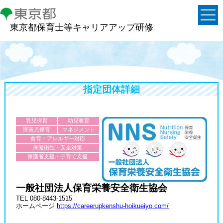
東京都保育士等キャリアアップ研修
指定団体詳細
乳児保育
幼児教育
障害児保育
マネジメント
食育・アレルギー対応
保健衛生・安全対策
保護者支援・子育て支援
一般社団法人保育栄養安全衛生協会
TEL 080-8443-1515
ホームページ
https://careerupkenshu-hoikueiyo.com/