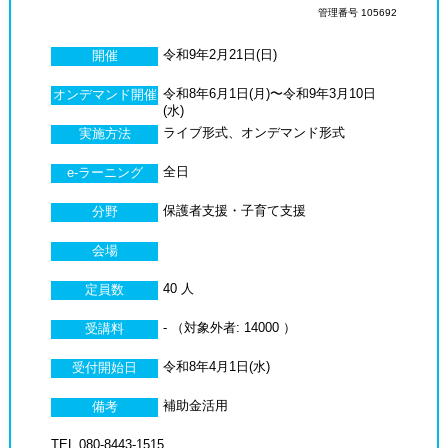
管理番号 105692
令和9年2月21日(日)
開催
令和8年6月1日(月)〜令和9年3月10日
オンデマンド開催
(水)
ライブ形式、オンデマンド形式
実施方法
全日
e-ラーニング
保護者支援・子育て支援
分野
会場
40 人
定員数
- （対象外者: 14000 ）
受講料
令和8年4月1日(水)
受付開始日
補助金活用
備考
TEL 080-8443-1515