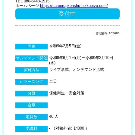
TEL 080-8443-1515
ホームページ
https://careerupkenshu-hoikueiyo.com/
受付中
管理番号 105686
令和9年2月5日(金)
開催
令和8年6月1日(月)〜令和9年3月10日
オンデマンド開催
(水)
ライブ形式、オンデマンド形式
実施方法
全日
e-ラーニング
保健衛生・安全対策
分野
会場
40 人
定員数
- （対象外者: 14000 ）
受講料