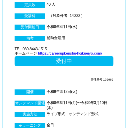
40 人
定員数
- （対象外者: 14000 ）
受講料
令和8年4月1日(水)
受付開始日
補助金活用
備考
TEL 080-8443-1515
ホームページ
https://careerupkenshu-hoikueiyo.com/
受付中
管理番号 105666
令和9年3月2日(火)
開催
令和8年6月1日(月)〜令和9年3月10日
オンデマンド開催
(水)
ライブ形式、オンデマンド形式
実施方法
全日
e-ラーニング