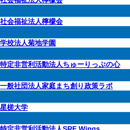
社会福祉法人檸檬会
学校法人菊地学園
特定非営利活動法人ちゅーりっぷの心
一般社団法人家庭まち創り政策ラボ
星槎大学
特定非営利活動法人SRF Wings