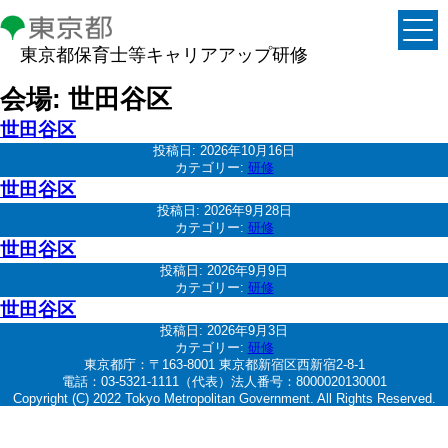
東京都保育士等キャリアアップ研修
会場:
世田谷区
世田谷区
投稿日:
2026年10月16日
カテゴリー:
研修
世田谷区
投稿日:
2026年9月28日
カテゴリー:
研修
世田谷区
投稿日:
2026年9月9日
カテゴリー:
研修
世田谷区
投稿日:
2026年9月3日
カテゴリー:
研修
東京都庁：〒163-8001 東京都新宿区西新宿2-8-1
電話：03-5321-1111（代表）法人番号：8000020130001
Copyright (C) 2022 Tokyo Metropolitan Government. All Rights Reserved.