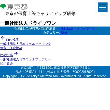
東京都保育士等キャリアアップ研修
一般社団法人ドライブワン
投稿日:
2026年9月2日
作成者:
一般社団法人ドライブワン
カテゴリー:
研修
投
前の投稿
稿
一般社団法人日本ウェルビーイング
教育・保育協会
ナ
次の投稿
ビ
一般社団法人日本ウェルフェアサー
ゲ
ビス協会
東京都庁：〒163-8001 東京都新宿区西新宿2-8-1
ー
電話：03-5321-1111（代表）法人番号：8000020130001
シ
Copyright (C) 2022 Tokyo Metropolitan Government. All Rights Reserved.
ョ
ン