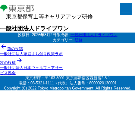
東京都保育士等キャリアアップ研修
一般社団法人ドライブワン
投稿日:
2026年8月2日
作成者:
一般社団法人ドライブワン
カテゴリー:
研修
投
前の投稿
稿
一般社団法人家庭まち創り政策ラボ
ナ
次の投稿
一般社団法人日本ウェルフェアサー
ビ
ビス協会
ゲ
東京都庁：〒163-8001 東京都新宿区西新宿2-8-1
電話：03-5321-1111（代表）法人番号：8000020130001
ー
Copyright (C) 2022 Tokyo Metropolitan Government. All Rights Reserved.
シ
ョ
ン