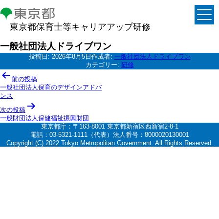
東京都保育士等キャリアアップ研修
一般社団法人ドライブワン
投稿日:
2026年8月5日
作成者:
一般社団法人ドライブワン
カテゴリー:
研修
投
前の投稿
稿
一般社団法人保育のデザインアドバ
ンス
ナ
次の投稿
ビ
一般財団法人保健福祉振興財団
ゲ
東京都庁：〒163-8001 東京都新宿区西新宿2-8-1
電話：03-5321-1111（代表）法人番号：8000020130001
ー
Copyright (C) 2022 Tokyo Metropolitan Government. All Rights Reserved.
シ
ョ
ン