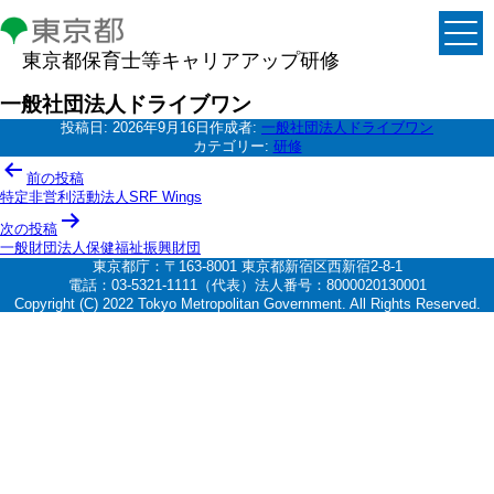
東京都保育士等キャリアアップ研修
一般社団法人ドライブワン
投稿日:
2026年9月16日
作成者:
一般社団法人ドライブワン
カテゴリー:
研修
投
前の投稿
稿
特定非営利活動法人SRF Wings
ナ
次の投稿
一般財団法人保健福祉振興財団
ビ
東京都庁：〒163-8001 東京都新宿区西新宿2-8-1
ゲ
電話：03-5321-1111（代表）法人番号：8000020130001
Copyright (C) 2022 Tokyo Metropolitan Government. All Rights Reserved.
ー
シ
ョ
ン