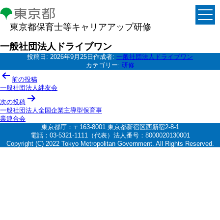
東京都保育士等キャリアアップ研修
一般社団法人ドライブワン
投稿日:
2026年9月25日
作成者:
一般社団法人ドライブワン
カテゴリー:
研修
投
前の投稿
稿
一般社団法人絆友会
ナ
次の投稿
一般社団法人全国企業主導型保育事
ビ
業連合会
ゲ
東京都庁：〒163-8001 東京都新宿区西新宿2-8-1
電話：03-5321-1111（代表）法人番号：8000020130001
ー
Copyright (C) 2022 Tokyo Metropolitan Government. All Rights Reserved.
シ
ョ
ン