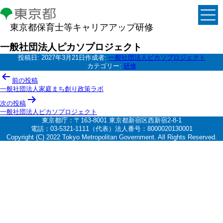
東京都保育士等キャリアアップ研修
一般社団法人ピカソプロジェクト
投稿日:
2027年3月21日
作成者:
一般社団法人ピカソプロジェクト
カテゴリー:
研修
投
前の投稿
稿
一般社団法人家庭まち創り政策ラボ
ナ
次の投稿
一般社団法人ピカソプロジェクト
ビ
東京都庁：〒163-8001 東京都新宿区西新宿2-8-1
ゲ
電話：03-5321-1111（代表）法人番号：8000020130001
Copyright (C) 2022 Tokyo Metropolitan Government. All Rights Reserved.
ー
シ
ョ
ン