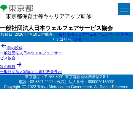
東京都保育士等キャリアアップ研修
一般社団法人日本ウェルフェアサービス協会
投稿日:
2026年7月18日
作成者:
一般社団法人日本ウェルフェアサービス協会
カテゴリー:
研修
投
前の投稿
稿
一般社団法人日本ウェルフェアサー
ビス協会
ナ
次の投稿
ビ
一般社団法人家庭まち創り政策ラボ
ゲ
東京都庁：〒163-8001 東京都新宿区西新宿2-8-1
電話：03-5321-1111（代表）法人番号：8000020130001
ー
Copyright (C) 2022 Tokyo Metropolitan Government. All Rights Reserved.
シ
ョ
ン