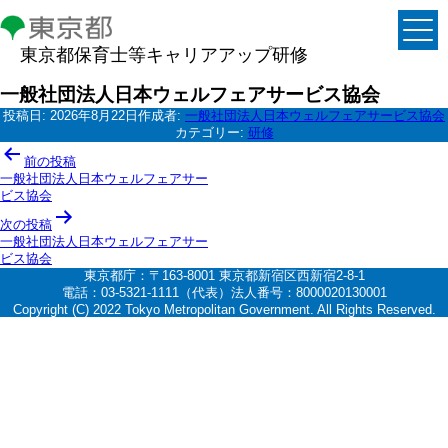
東京都保育士等キャリアアップ研修
一般社団法人日本ウェルフェアサービス協会
投稿日:
2026年8月22日
作成者:
一般社団法人日本ウェルフェアサービス協会
カテゴリー:
研修
投
前の投稿
稿
一般社団法人日本ウェルフェアサー
ビス協会
ナ
次の投稿
ビ
一般社団法人日本ウェルフェアサー
ゲ
ビス協会
東京都庁：〒163-8001 東京都新宿区西新宿2-8-1
ー
電話：03-5321-1111（代表）法人番号：8000020130001
シ
Copyright (C) 2022 Tokyo Metropolitan Government. All Rights Reserved.
ョ
ン