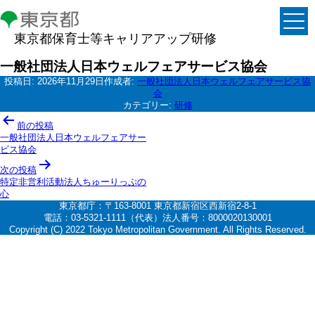
東京都保育士等キャリアアップ研修
一般社団法人日本ウェルフェアサービス協会
投稿日:
2026年11月29日
作成者:
一般社団法人日本ウェルフェアサービス協
会
カテゴリー:
研修
投
前の投稿
稿
一般社団法人日本ウェルフェアサー
ビス協会
ナ
次の投稿
ビ
特定非営利活動法人ちゅーりっぷの
ゲ
心
東京都庁：〒163-8001 東京都新宿区西新宿2-8-1
ー
電話：03-5321-1111（代表）法人番号：8000020130001
シ
Copyright (C) 2022 Tokyo Metropolitan Government. All Rights Reserved.
ョ
ン