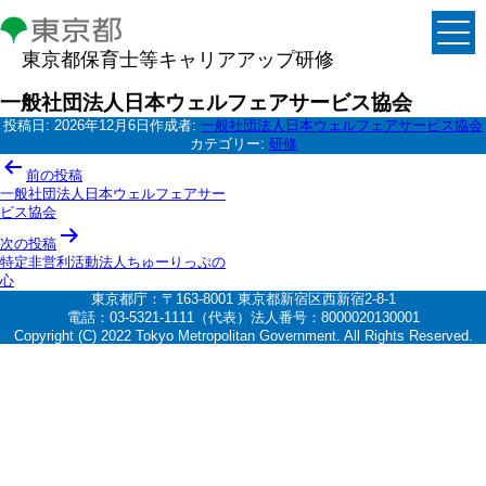
東京都保育士等キャリアアップ研修
一般社団法人日本ウェルフェアサービス協会
投稿日:
2026年12月6日
作成者:
一般社団法人日本ウェルフェアサービス協会
カテゴリー:
研修
投
前の投稿
稿
一般社団法人日本ウェルフェアサー
ビス協会
ナ
次の投稿
ビ
特定非営利活動法人ちゅーりっぷの
ゲ
心
東京都庁：〒163-8001 東京都新宿区西新宿2-8-1
ー
電話：03-5321-1111（代表）法人番号：8000020130001
シ
Copyright (C) 2022 Tokyo Metropolitan Government. All Rights Reserved.
ョ
ン