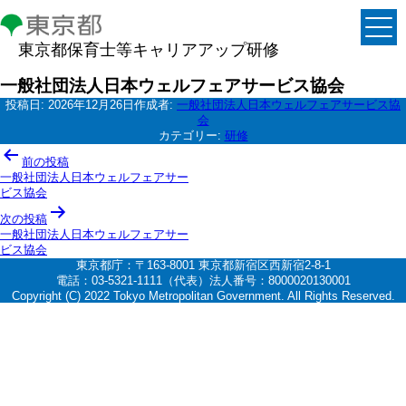
東京都保育士等キャリアアップ研修
一般社団法人日本ウェルフェアサービス協会
投稿日:
2026年12月26日
作成者:
一般社団法人日本ウェルフェアサービス協
会
カテゴリー:
研修
投
前の投稿
稿
一般社団法人日本ウェルフェアサー
ビス協会
ナ
次の投稿
ビ
一般社団法人日本ウェルフェアサー
ゲ
ビス協会
東京都庁：〒163-8001 東京都新宿区西新宿2-8-1
ー
電話：03-5321-1111（代表）法人番号：8000020130001
シ
Copyright (C) 2022 Tokyo Metropolitan Government. All Rights Reserved.
ョ
ン