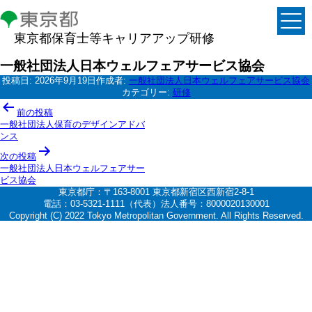
東京都保育士等キャリアアップ研修
一般社団法人日本ウェルフェアサービス協会
投稿日:
2026年9月19日
作成者:
一般社団法人日本ウェルフェアサービス協会
カテゴリー:
研修
投
前の投稿
稿
一般社団法人保育のデザインアドバ
ンス
ナ
次の投稿
ビ
一般社団法人日本ウェルフェアサー
ゲ
ビス協会
東京都庁：〒163-8001 東京都新宿区西新宿2-8-1
ー
電話：03-5321-1111（代表）法人番号：8000020130001
シ
Copyright (C) 2022 Tokyo Metropolitan Government. All Rights Reserved.
ョ
ン