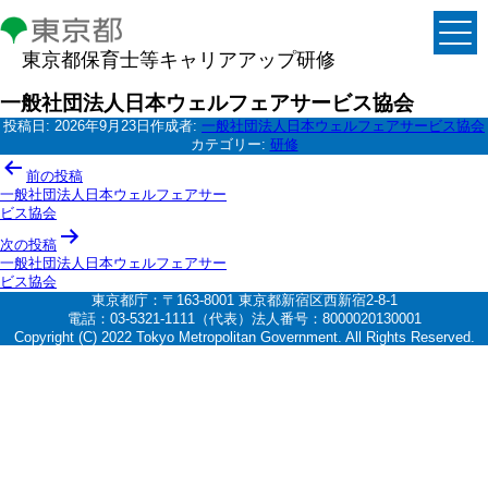
東京都保育士等キャリアアップ研修
一般社団法人日本ウェルフェアサービス協会
投稿日:
2026年9月23日
作成者:
一般社団法人日本ウェルフェアサービス協会
カテゴリー:
研修
投
前の投稿
稿
一般社団法人日本ウェルフェアサー
ビス協会
ナ
次の投稿
ビ
一般社団法人日本ウェルフェアサー
ゲ
ビス協会
東京都庁：〒163-8001 東京都新宿区西新宿2-8-1
ー
電話：03-5321-1111（代表）法人番号：8000020130001
シ
Copyright (C) 2022 Tokyo Metropolitan Government. All Rights Reserved.
ョ
ン