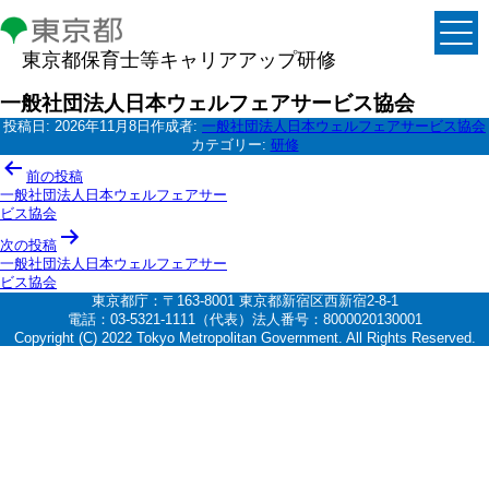
東京都保育士等キャリアアップ研修
一般社団法人日本ウェルフェアサービス協会
投稿日:
2026年11月8日
作成者:
一般社団法人日本ウェルフェアサービス協会
カテゴリー:
研修
投
前の投稿
稿
一般社団法人日本ウェルフェアサー
ビス協会
ナ
次の投稿
ビ
一般社団法人日本ウェルフェアサー
ゲ
ビス協会
東京都庁：〒163-8001 東京都新宿区西新宿2-8-1
ー
電話：03-5321-1111（代表）法人番号：8000020130001
シ
Copyright (C) 2022 Tokyo Metropolitan Government. All Rights Reserved.
ョ
ン