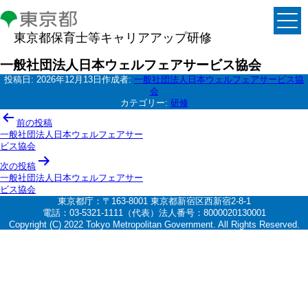
東京都保育士等キャリアアップ研修
一般社団法人日本ウェルフェアサービス協会
投稿日:
2026年12月13日
作成者:
一般社団法人日本ウェルフェアサービス協
会
カテゴリー:
研修
投
前の投稿
稿
一般社団法人日本ウェルフェアサー
ビス協会
ナ
次の投稿
ビ
一般社団法人日本ウェルフェアサー
ゲ
ビス協会
東京都庁：〒163-8001 東京都新宿区西新宿2-8-1
ー
電話：03-5321-1111（代表）法人番号：8000020130001
シ
Copyright (C) 2022 Tokyo Metropolitan Government. All Rights Reserved.
ョ
ン