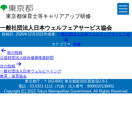
東京都保育士等キャリアアップ研修
一般社団法人日本ウェルフェアサービス協会
投稿日:
2026年12月15日
作成者:
一般社団法人日本ウェルフェアサービス協
会
カテゴリー:
研修
投
前の投稿
稿
公益財団法人総合健康推進財団
ナ
次の投稿
一般社団法人日本ウェルビーイング
ビ
教育・保育協会
ゲ
東京都庁：〒163-8001 東京都新宿区西新宿2-8-1
電話：03-5321-1111（代表）法人番号：8000020130001
ー
Copyright (C) 2022 Tokyo Metropolitan Government. All Rights Reserved.
シ
ョ
ン