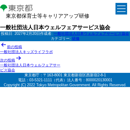
東京都保育士等キャリアアップ研修
一般社団法人日本ウェルフェアサービス協会
投稿日:
2027年2月20日
作成者:
一般社団法人日本ウェルフェアサービス協会
カテゴリー:
研修
投
前の投稿
稿
一般社団法人キッズライフラボ
ナ
次の投稿
一般社団法人日本ウェルフェアサー
ビ
ビス協会
ゲ
東京都庁：〒163-8001 東京都新宿区西新宿2-8-1
電話：03-5321-1111（代表）法人番号：8000020130001
ー
Copyright (C) 2022 Tokyo Metropolitan Government. All Rights Reserved.
シ
ョ
ン