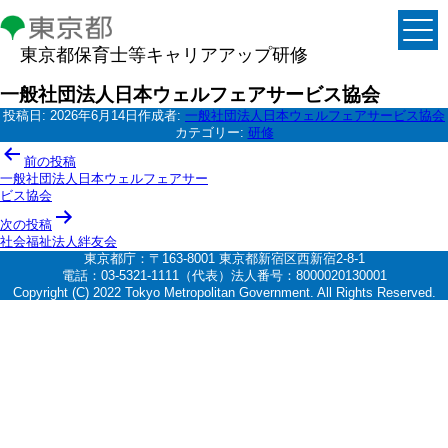
東京都保育士等キャリアアップ研修
一般社団法人日本ウェルフェアサービス協会
投稿日:
2026年6月14日
作成者:
一般社団法人日本ウェルフェアサービス協会
カテゴリー:
研修
投
前の投稿
稿
一般社団法人日本ウェルフェアサー
ビス協会
ナ
次の投稿
ビ
社会福祉法人絆友会
ゲ
東京都庁：〒163-8001 東京都新宿区西新宿2-8-1
電話：03-5321-1111（代表）法人番号：8000020130001
ー
Copyright (C) 2022 Tokyo Metropolitan Government. All Rights Reserved.
シ
ョ
ン