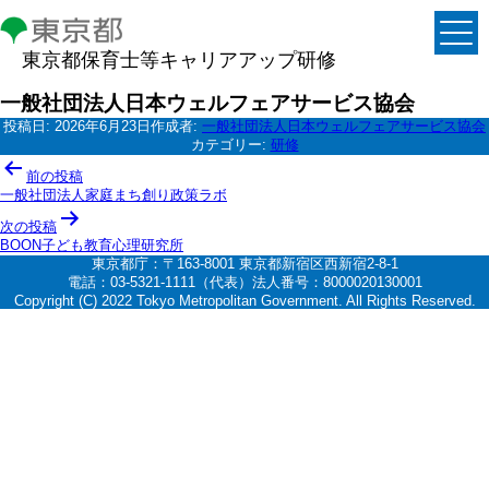
東京都保育士等キャリアアップ研修
一般社団法人日本ウェルフェアサービス協会
投稿日:
2026年6月23日
作成者:
一般社団法人日本ウェルフェアサービス協会
カテゴリー:
研修
投
前の投稿
稿
一般社団法人家庭まち創り政策ラボ
ナ
次の投稿
BOON子ども教育心理研究所
ビ
東京都庁：〒163-8001 東京都新宿区西新宿2-8-1
ゲ
電話：03-5321-1111（代表）法人番号：8000020130001
Copyright (C) 2022 Tokyo Metropolitan Government. All Rights Reserved.
ー
シ
ョ
ン