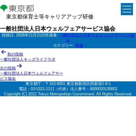
東京都保育士等キャリアアップ研修
一般社団法人日本ウェルフェアサービス協会
投稿日:
2026年11月21日
作成者:
一般社団法人日本ウェルフェアサービス協
会
カテゴリー:
研修
投
前の投稿
稿
一般社団法人キッズライフラボ
ナ
次の投稿
一般社団法人日本ウェルフェアサー
ビ
ビス協会
ゲ
東京都庁：〒163-8001 東京都新宿区西新宿2-8-1
電話：03-5321-1111（代表）法人番号：8000020130001
ー
Copyright (C) 2022 Tokyo Metropolitan Government. All Rights Reserved.
シ
ョ
ン