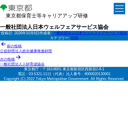
東京都保育士等キャリアアップ研修
一般社団法人日本ウェルフェアサービス協会
投稿日:
2026年10月6日
作成者:
一般社団法人日本ウェルフェアサービス協会
カテゴリー:
研修
投
前の投稿
稿
公益財団法人総合健康推進財団
ナ
次の投稿
一般社団法人人財育成協会
ビ
東京都庁：〒163-8001 東京都新宿区西新宿2-8-1
ゲ
電話：03-5321-1111（代表）法人番号：8000020130001
Copyright (C) 2022 Tokyo Metropolitan Government. All Rights Reserved.
ー
シ
ョ
ン