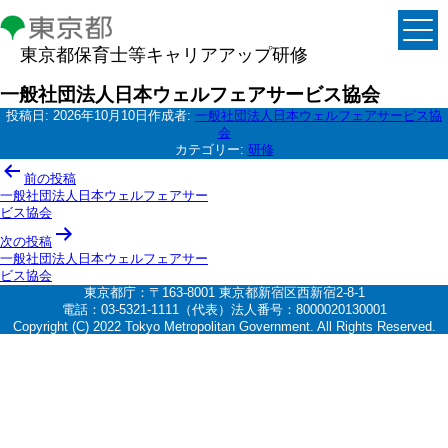
東京都保育士等キャリアアップ研修
一般社団法人日本ウェルフェアサービス協会
投稿日:
2026年10月10日
作成者:
一般社団法人日本ウェルフェアサービス協
会
カテゴリー:
研修
投
前の投稿
稿
一般社団法人日本ウェルフェアサー
ビス協会
ナ
次の投稿
ビ
一般社団法人日本ウェルフェアサー
ゲ
ビス協会
東京都庁：〒163-8001 東京都新宿区西新宿2-8-1
ー
電話：03-5321-1111（代表）法人番号：8000020130001
シ
Copyright (C) 2022 Tokyo Metropolitan Government. All Rights Reserved.
ョ
ン