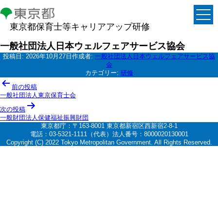
東京都保育士等キャリアアップ研修
一般社団法人日本ウェルフェアサービス協会
投稿日:
2026年10月27日
作成者:
一般社団法人日本ウェルフェアサービス協
会
カテゴリー:
研修
投
前の投稿
稿
一般社団法人東京保育士会
ナ
次の投稿
一般財団法人保健福祉振興財団
ビ
東京都庁：〒163-8001 東京都新宿区西新宿2-8-1
ゲ
電話：03-5321-1111（代表）法人番号：8000020130001
Copyright (C) 2022 Tokyo Metropolitan Government. All Rights Reserved.
ー
シ
ョ
ン