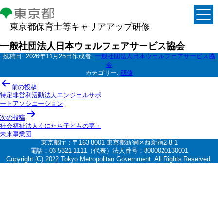
東京都保育士等キャリアアップ研修
一般社団法人日本ウェルフェアサービス協会
投稿日:
2026年11月25日
作成者:
一般社団法人日本ウェルフェアサービス協
会
カテゴリー:
研修
投
前の投稿
稿
特定非営利活動法人エンジェルサポ
ートアソシエーション
ナ
次の投稿
ビ
社会福祉法人くにたち子どもの夢・
ゲ
未来事業団
東京都庁：〒163-8001 東京都新宿区西新宿2-8-1
ー
電話：03-5321-1111（代表）法人番号：8000020130001
シ
Copyright (C) 2022 Tokyo Metropolitan Government. All Rights Reserved.
ョ
ン