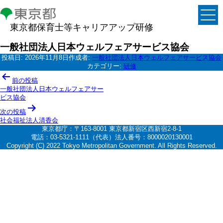
東京都保育士等キャリアアップ研修
一般社団法人日本ウェルフェアサービス協会
投稿日:
2026年11月8日
作成者:
一般社団法人日本ウェルフェアサービス協会
カテゴリー:
研修
投
前の投稿
稿
一般社団法人日本ウェルフェアサー
ビス協会
ナ
次の投稿
ビ
社会福祉法人清香会
ゲ
東京都庁：〒163-8001 東京都新宿区西新宿2-8-1
電話：03-5321-1111（代表）法人番号：8000020130001
ー
Copyright (C) 2022 Tokyo Metropolitan Government. All Rights Reserved.
シ
ョ
ン