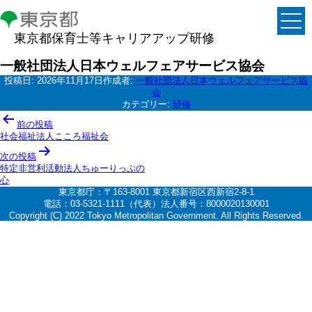
東京都保育士等キャリアアップ研修
一般社団法人日本ウェルフェアサービス協会
投稿日:
2026年11月17日
作成者:
一般社団法人日本ウェルフェアサービス協
会
カテゴリー:
研修
投
前の投稿
稿
社会福祉法人こころ福祉会
ナ
次の投稿
特定非営利活動法人ちゅーりっぷの
ビ
心
ゲ
東京都庁：〒163-8001 東京都新宿区西新宿2-8-1
電話：03-5321-1111（代表）法人番号：8000020130001
ー
Copyright (C) 2022 Tokyo Metropolitan Government. All Rights Reserved.
シ
ョ
ン