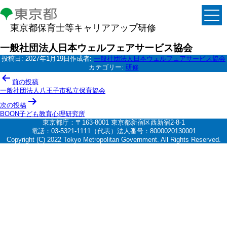
東京都保育士等キャリアアップ研修
一般社団法人日本ウェルフェアサービス協会
投稿日:
2027年1月19日
作成者:
一般社団法人日本ウェルフェアサービス協会
カテゴリー:
研修
投
前の投稿
稿
一般社団法人八王子市私立保育協会
ナ
次の投稿
BOON子ども教育心理研究所
ビ
東京都庁：〒163-8001 東京都新宿区西新宿2-8-1
ゲ
電話：03-5321-1111（代表）法人番号：8000020130001
Copyright (C) 2022 Tokyo Metropolitan Government. All Rights Reserved.
ー
シ
ョ
ン