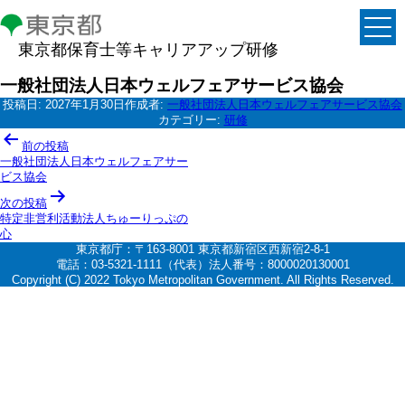
東京都保育士等キャリアアップ研修
一般社団法人日本ウェルフェアサービス協会
投稿日:
2027年1月30日
作成者:
一般社団法人日本ウェルフェアサービス協会
カテゴリー:
研修
投
前の投稿
稿
一般社団法人日本ウェルフェアサー
ビス協会
ナ
次の投稿
ビ
特定非営利活動法人ちゅーりっぷの
ゲ
心
東京都庁：〒163-8001 東京都新宿区西新宿2-8-1
ー
電話：03-5321-1111（代表）法人番号：8000020130001
シ
Copyright (C) 2022 Tokyo Metropolitan Government. All Rights Reserved.
ョ
ン