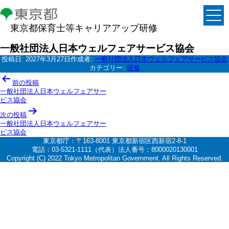
東京都保育士等キャリアアップ研修
一般社団法人日本ウェルフェアサービス協会
投稿日:
2027年3月27日
作成者:
一般社団法人日本ウェルフェアサービス協会
カテゴリー:
研修
投
前の投稿
稿
一般社団法人日本ウェルフェアサー
ビス協会
ナ
次の投稿
ビ
一般社団法人日本ウェルフェアサー
ゲ
ビス協会
東京都庁：〒163-8001 東京都新宿区西新宿2-8-1
ー
電話：03-5321-1111（代表）法人番号：8000020130001
シ
Copyright (C) 2022 Tokyo Metropolitan Government. All Rights Reserved.
ョ
ン