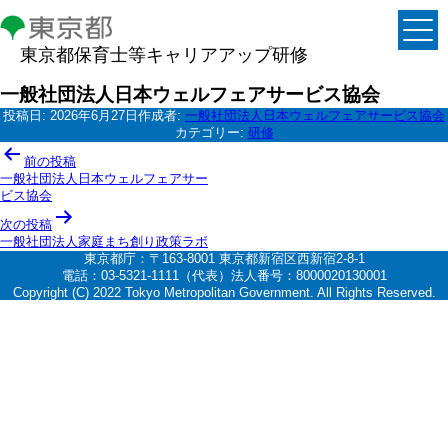
東京都保育士等キャリアアップ研修
一般社団法人日本ウェルフェアサービス協会
投稿日:
2026年6月27日
作成者:
一般社団法人日本ウェルフェアサービス協会
カテゴリー:
研修
投
前の投稿
稿
一般社団法人日本ウェルフェアサー
ビス協会
ナ
次の投稿
ビ
一般社団法人家庭まち創り政策ラボ
ゲ
東京都庁：〒163-8001 東京都新宿区西新宿2-8-1
電話：03-5321-1111（代表）法人番号：8000020130001
ー
Copyright (C) 2022 Tokyo Metropolitan Government. All Rights Reserved.
シ
ョ
ン